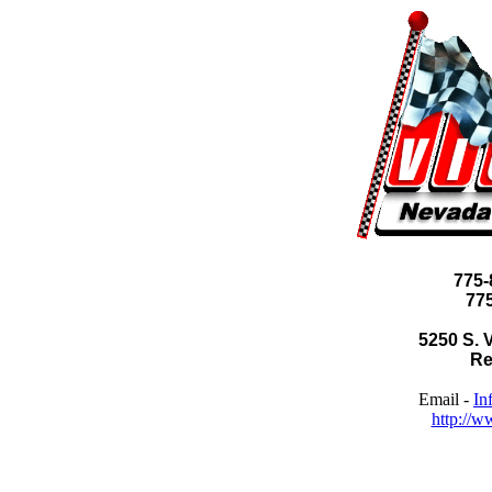
775-
77
5250 S. V
Re
Email -
In
http://